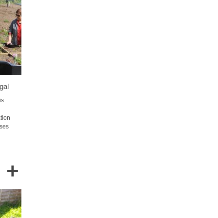
gal
is
tion
 ses
+