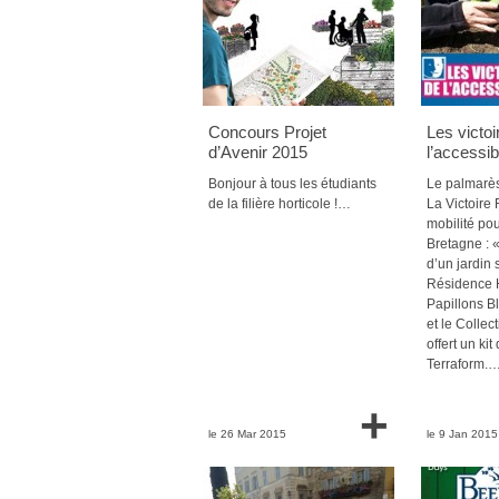
Concours Projet
Les victoi
d’Avenir 2015
l’accessibi
Bonjour à tous les étudiants
Le palmarès
de la filière horticole !…
La Victoire
mobilité pou
Bretagne :
d’un jardin 
Résidence 
Papillons B
et le Collect
offert un ki
Terraform.
+
le 26 Mar 2015
le 9 Jan 2015