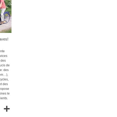
aves!
ente
rvices
é des
ucis de
e: des
dem…),
ycles,
et des
propose
ines le
ients.
+