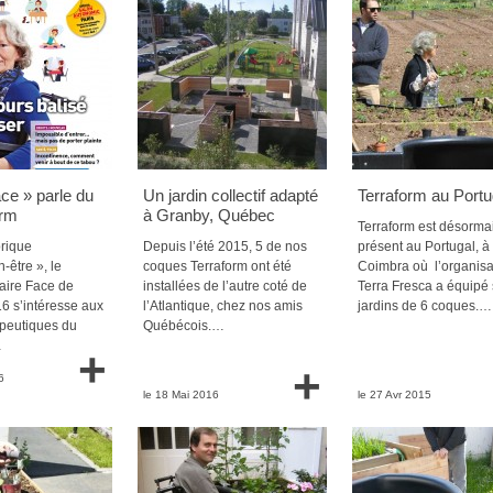
ace » parle du
Un jardin collectif adapté
Terraform au Portu
rm
à Granby, Québec
Terraform est désorma
rique
Depuis l’été 2015, 5 de nos
présent au Portugal, à
-être », le
coques Terraform ont été
Coimbra où l’organisa
aire Face de
installées de l’autre coté de
Terra Fresca a équipé
16 s’intéresse aux
l’Atlantique, chez nos amis
jardins de 6 coques.…
apeutiques du
Québécois.…
…
+
+
6
le 18 Mai 2016
le 27 Avr 2015