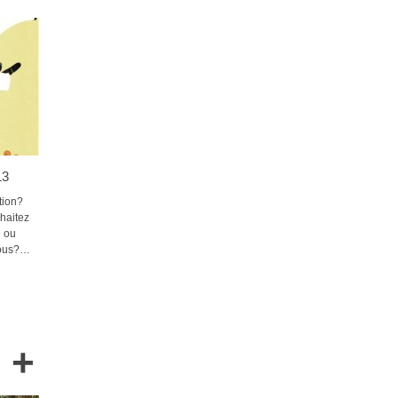
13
tion?
haitez
é ou
 tous?…
+