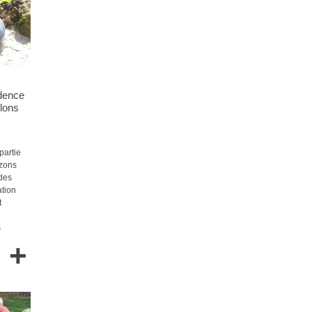
idence
lons
partie
izons
 des
ation
t
s
+