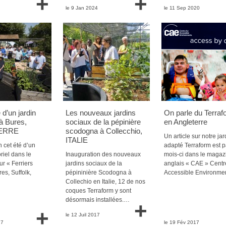
+
+
le 9 Jan 2024
le 11 Sep 2020
d’un jardin
Les nouveaux jardins
On parle du Terraf
 à Bures,
sociaux de la pépinière
en Angleterre
ERRE
scodogna à Collecchio,
Un article sur notre jar
ITALIE
 cet été d’un
adapté Terraform est p
riel dans le
Inauguration des nouveaux
mois-ci dans le magaz
ur « Ferriers
jardins sociaux de la
anglais « CAE » Centre
es, Suffolk,
pépininière Scodogna à
Accessible Environme
Collechio en Italie, 12 de nos
coques Terraform y sont
désormais installées.…
+
+
le 12 Juil 2017
17
le 19 Fév 2017