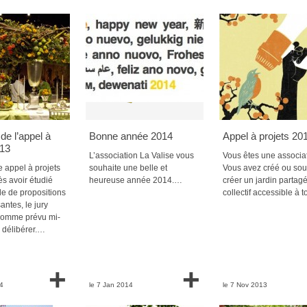
de l’appel à
Bonne année 2014
Appel à projets 20
013
L’association La Valise vous
Vous êtes une associa
e appel à projets
souhaite une belle et
Vous avez créé ou sou
ès avoir étudié
heureuse année 2014.…
créer un jardin partag
de de propositions
collectif accessible à
antes, le jury
 comme prévu mi-
r délibérer.…
+
+
4
le 7 Jan 2014
le 7 Nov 2013