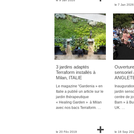
le 9 Jan 2026
le 7 Jan 2026
3 jardins adaptés
Ouverture 
Terraform installés à
sensoriel
Milan, ITALIE
ANGLET
Le magazine “Gardenia » en
Inauguration
Italie a publié un article sur le
jardin senso
jardin thérapeutique
centre de jo
« Healing Garden » à Milan
Barn » à Bur
avec nos bacs Terraform. …
UK. …
+
le 20 Fév 2019
le 18 Sep 20