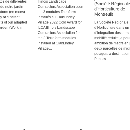
os de différentes
Illinois Landscape
(Société Régionale
 de notre jardin
Contractors Association pour
d’Horticulture de
aform (en cours)
les 3 modules Terraform
Montreuil)
y of different
installés au ClakLindey
s of our adapted
Village 2022 Gold Award for
La Société Régionale
arden (Work In
ILCA Illinois Landscape
d’Horticulture dans un
Contractors Association for
d’intégration des pers
the 3 Terraform modules
mobilité réduite, a pou
installed at ClakLindey
ambition de mettre en
Village…
deux parcelles de micr
potagers à destination
Publics.…