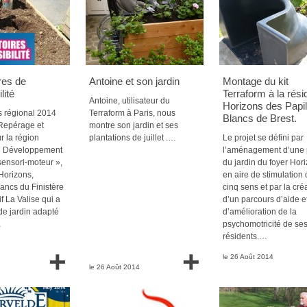
res de
Antoine et son jardin
Montage du kit
lité
Terraform à la rés
Antoine, utilisateur du
Horizons des Papil
 régional 2014
Terraform à Paris, nous
Blancs de Brest.
 Repérage et
montre son jardin et ses
r la région
plantations de juillet .…
Le projet se défini par
 « Développement
l’aménagement d’une 
sensori-moteur »,
du jardin du foyer Hor
Horizons,
en aire de stimulation
lancs du Finistère
cinq sens et par la cré
if La Valise qui a
d’un parcours d’aide e
t de jardin adapté
d’amélioration de la
…
psychomotricité de se
résidents.…
+
+
le 26 Août 2014
le 26 Août 2014