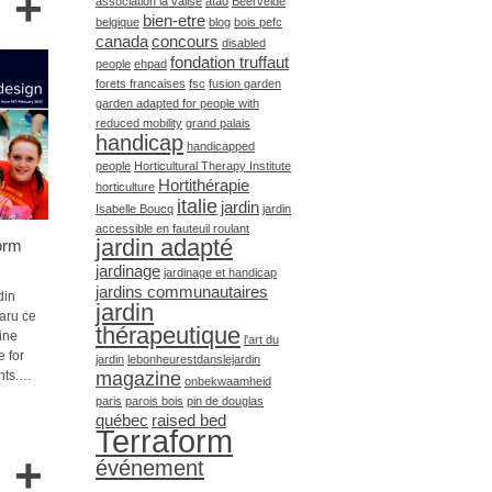
+
association la valise
atao
Beervelde
bien-etre
belgique
blog
bois pefc
canada
concours
disabled
fondation truffaut
people
ehpad
forets francaises
fsc
fusion garden
garden adapted for people with
reduced mobility
grand palais
handicap
handicapped
people
Horticultural Therapy Institute
Hortithérapie
horticulture
italie
jardin
Isabelle Boucq
jardin
accessible en fauteuil roulant
jardin adapté
orm
jardinage
jardinage et handicap
jardins communautaires
din
jardin
aru ce
thérapeutique
ine
l'art du
 for
jardin
lebonheurestdanslejardin
nts.…
magazine
onbekwaamheid
paris
parois bois
pin de douglas
québec
raised bed
Terraform
+
événement