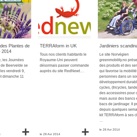
des Plantes de
TERRAform in UK
Jardiniers scandin
e 2014
Tous nos clients habitants le
Le site Norvégien
, les Journées
Royaume-Uni peuvent
greenmobility.no prés
 de Beervelde se
désormais passer commande
des produits et des se
les vendredi 9,
auprès du site RedNewt.…
qui favorise la mobilit
et dimanche 11
personnes dans un so
développement durabl
cycles, (tricycles, tan
des accessoires pour c
mais aussi des bancs 
bacs de jardinage: Il 
depuis quelques sema
kit TERRAform à ses cl
…
+
+
le 28 Avr 2014
4
le 28 Avr 2014