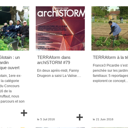
otain : un
TERRAform dans
TERRAform à la té
jardin
archiSTORM #79
France3 Picardie s’est
ique ouvert
En deux après-midi, Fanny
penchée sur les jardin
ain, 1ere ex-
Drugeon a saisi La Valise.…
familiaux: 5 reportage
la catégorie
explorent ce concept.
 du Concours
16 de la
ruffaut, nous
 parcours et son
+
+
le 5 Juil 2016
le 21 Juin 2016