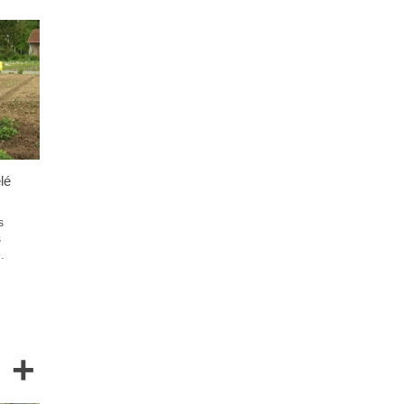
lé
s
s
…
+