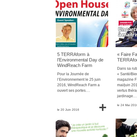
5 TERRAform à
« Faire F
l’Environmental Day de
TERRAfo
WindReach Farm
Dans sa rub
Pour la Journée de
« Santé/Bien
l’Environnement le 25 juin
magazine F
2016, WindReach Farm a
mai/juin 20
ouvert ses portes.…
vertus thér
jardinage.
+
le 24 Mai 201
le 20 Juin 2016