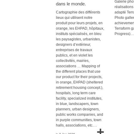
Galerie phot
dans le monde.
réalisations
Cartographie des différents
adapté Terr
lieux qui utilisent notre
Photo galler
produit pour leurs projets, en
achievement
orange, les EHPAD, hôpitaux,
Terraform g
instituts spécialisés, en bleu
Progress)…
les paysagistes, urbanistes,
designers d’extérieur,
entreprises de travaux
publics, et en violet les
collectivités, mairies,
associations … Mapping of
the different places that use
our product for their projects,
in orange, EHPAD (sheltered
retirement housing concept.),
hospitals, long term care
facility, specialized institutes,
in blue, landscapers, town
planners, urban designers,
public works companies, and
in purple communities, town
halls, associations, etc.…
+