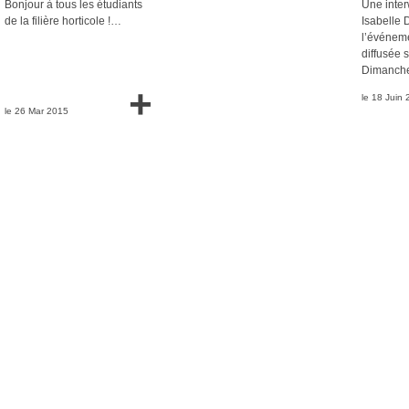
Bonjour à tous les étudiants
Une inter
de la filière horticole !…
Isabelle 
l’événemen
diffusée 
Dimanche
+
le 18 Juin
le 26 Mar 2015