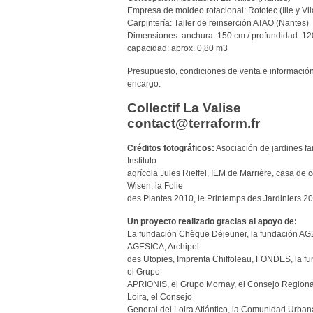
Empresa de moldeo rotacional: Rototec (Ille y Vil
Carpintería: Taller de reinserción ATAO (Nantes)
Dimensiones: anchura: 150 cm / profundidad: 120 
capacidad: aprox. 0,80 m3
Presupuesto, condiciones de venta e informació
encargo:
Collectif La Valise
contact@terraform.fr
Créditos fotográficos:
Asociación de jardines fa
Instituto
agrícola Jules Rieffel, IEM de Marrière, casa de
Wisen, la Folie
des Plantes 2010, le Printemps des Jardiniers 20
Un proyecto realizado gracias al apoyo de:
La fundación Chèque Déjeuner, la fundación AG2
AGESICA, Archipel
des Utopies, Imprenta Chiffoleau, FONDES, la 
el Grupo
APRIONIS, el Grupo Mornay, el Consejo Regional
Loira, el Consejo
General del Loira Atlántico, la Comunidad Urban