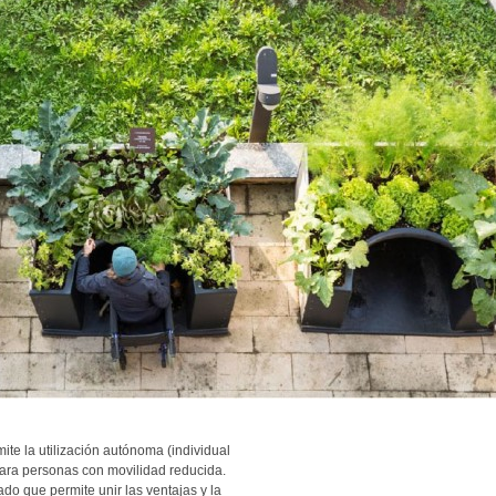
te la utilización autónoma (individual
 para personas con movilidad reducida.
vado que permite unir las ventajas y la