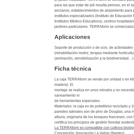
para las que estar de pié resulta penoso, en el s
ancianos, establecimientos de alojamiento para
institutos especializados (Instituto de Educació
Institutos Médico-Educativos), centros hospitalari
jardines particulares. TERRAform se comercializ
Aplicaciones
Soporte de producción o de ocio, de actividades 
(rehabilitación motriz, terapia mediante horticul
(animación, sensibilización a la biodiversidad…)
Ficha técnica
La caja TERRAform se vende por unidad o en kit
madera). El
montaje se realiza en unos minutos y no necesit
saneamiento ni
de herramientas especiales.
Materiales: la caja es de polietileno reciclado y 
paredes laterales son de pino de Douglas, una m
albura, originaria de los bosques franceses, con
certifica los principios de gestión forestal sosteni
La TERRAform es compatible con cultivos biológ
Concepción: Asociación La Valise (Nantes)