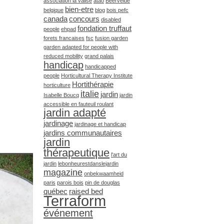
association la valise
atao
Beervelde
bien-etre
belgique
blog
bois pefc
canada
concours
disabled
fondation truffaut
people
ehpad
forets francaises
fsc
fusion garden
garden adapted for people with
reduced mobility
grand palais
handicap
handicapped
people
Horticultural Therapy Institute
Hortithérapie
horticulture
italie
jardin
Isabelle Boucq
jardin
accessible en fauteuil roulant
jardin adapté
jardinage
jardinage et handicap
jardins communautaires
jardin
thérapeutique
l'art du
jardin
lebonheurestdanslejardin
magazine
onbekwaamheid
paris
parois bois
pin de douglas
québec
raised bed
Terraform
événement