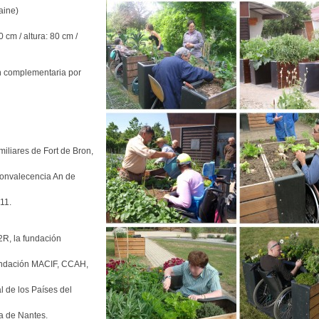
aine)
cm / altura: 80 cm /
n complementaria por
miliares de Fort de Bron,
 convalecencia An de
11.
R, la fundación
fundación MACIF, CCAH,
 de los Países del
a de Nantes.