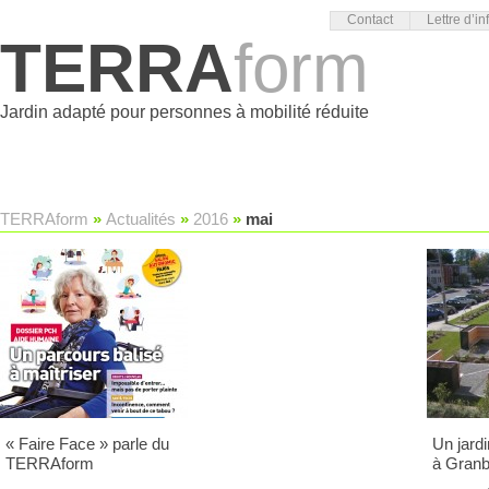
Contact
Lettre d’in
TERRA
form
Jardin adapté pour personnes à mobilité réduite
TERRAform
»
Actualités
»
2016
»
mai
« Faire Face » parle du
Un jardi
TERRAform
à Gran