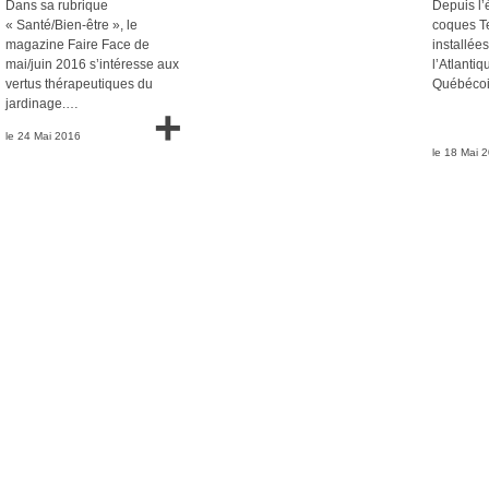
Dans sa rubrique
Depuis l’
« Santé/Bien-être », le
coques Te
magazine Faire Face de
installées
mai/juin 2016 s’intéresse aux
l’Atlanti
vertus thérapeutiques du
Québéco
jardinage.…
+
le 24 Mai 2016
le 18 Mai 