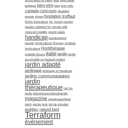
association la valise
atao
Beervelde
bien-etre
belgique
blog
bois pefc
canada
concours
disabled
fondation truffaut
people
ehpad
forets francaises
fsc
fusion garden
garden adapted for people with
reduced mobility
grand palais
handicap
handicapped
people
Horticultural Therapy Institute
Hortithérapie
horticulture
italie
jardin
Isabelle Boucq
jardin
accessible en fauteuil roulant
jardin adapté
jardinage
jardinage et handicap
jardins communautaires
jardin
thérapeutique
l'art du
jardin
lebonheurestdanslejardin
magazine
onbekwaamheid
paris
parois bois
pin de douglas
québec
raised bed
Terraform
événement