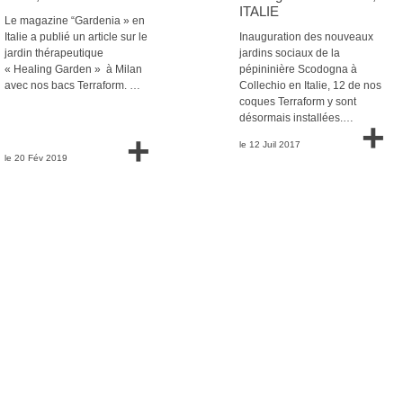
ITALIE
Le magazine “Gardenia » en
Italie a publié un article sur le
Inauguration des nouveaux
jardin thérapeutique
jardins sociaux de la
« Healing Garden » à Milan
pépininière Scodogna à
avec nos bacs Terraform. …
Collechio en Italie, 12 de nos
coques Terraform y sont
désormais installées.…
+
+
le 12 Juil 2017
le 20 Fév 2019