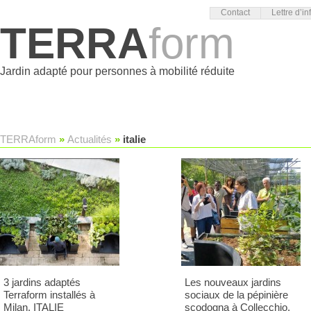
Contact
Lettre d’in
TERRA
form
Jardin adapté pour personnes à mobilité réduite
TERRAform
»
Actualités
»
italie
3 jardins adaptés
Les nouveaux jardins
Terraform installés à
sociaux de la pépinière
Milan, ITALIE
scodogna à Collecchio,