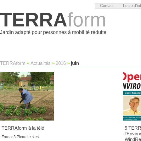
Contact
Lettre d’in
TERRA
form
Jardin adapté pour personnes à mobilité réduite
TERRAform
»
Actualités
»
2016
»
juin
TERRAform à la télé
5 TERR
l’Envir
France3 Picardie s’est
WindRe