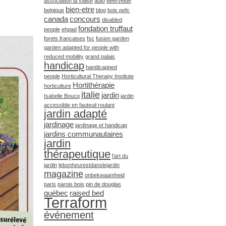
association la valise
atao
Beervelde
bien-etre
belgique
blog
bois pefc
canada
concours
disabled
fondation truffaut
people
ehpad
forets francaises
fsc
fusion garden
garden adapted for people with
reduced mobility
grand palais
handicap
handicapped
people
Horticultural Therapy Institute
Hortithérapie
horticulture
italie
jardin
Isabelle Boucq
jardin
accessible en fauteuil roulant
jardin adapté
jardinage
jardinage et handicap
jardins communautaires
jardin
thérapeutique
l'art du
jardin
lebonheurestdanslejardin
magazine
onbekwaamheid
paris
parois bois
pin de douglas
québec
raised bed
Terraform
événement