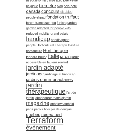
association la valise
atao
Beervelde
bien-etre
belgique
blog
bois pefc
canada
concours
disabled
fondation truffaut
people
ehpad
forets francaises
fsc
fusion garden
garden adapted for people with
reduced mobility
grand palais
handicap
handicapped
people
Horticultural Therapy Institute
Hortithérapie
horticulture
italie
jardin
Isabelle Boucq
jardin
accessible en fauteuil roulant
jardin adapté
jardinage
jardinage et handicap
jardins communautaires
jardin
thérapeutique
l'art du
jardin
lebonheurestdanslejardin
magazine
onbekwaamheid
paris
parois bois
pin de douglas
québec
raised bed
Terraform
événement