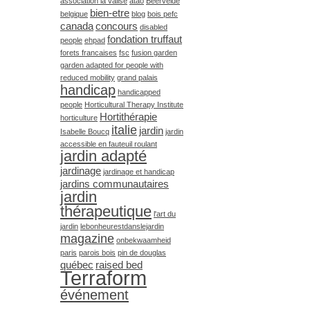
association la valise
atao
Beervelde
bien-etre
belgique
blog
bois pefc
canada
concours
disabled
fondation truffaut
people
ehpad
forets francaises
fsc
fusion garden
garden adapted for people with
reduced mobility
grand palais
handicap
handicapped
people
Horticultural Therapy Institute
Hortithérapie
horticulture
italie
jardin
Isabelle Boucq
jardin
accessible en fauteuil roulant
jardin adapté
jardinage
jardinage et handicap
jardins communautaires
jardin
thérapeutique
l'art du
jardin
lebonheurestdanslejardin
magazine
onbekwaamheid
paris
parois bois
pin de douglas
québec
raised bed
Terraform
événement