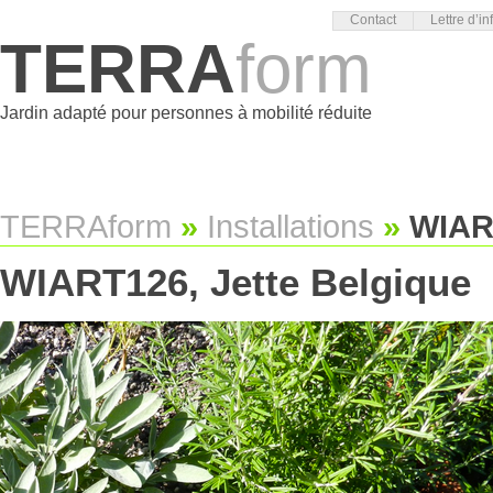
Contact
Lettre d’in
TERRA
form
Jardin adapté pour personnes à mobilité réduite
TERRAform
»
Installations
»
WIART
WIART126, Jette Belgique