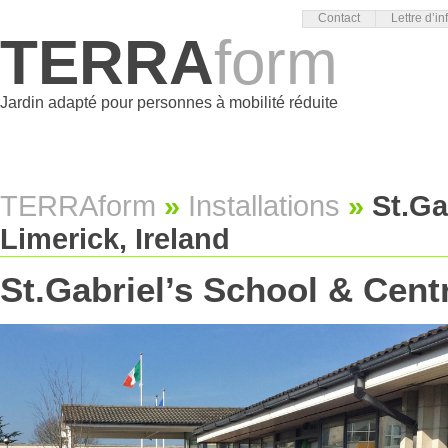
Contact
Lettre d’in
TERRA
form
Jardin adapté pour personnes à mobilité réduite
TERRAform
»
Installations
»
St.Ga
Limerick, Ireland
St.Gabriel’s School & Centr