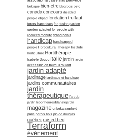
association la valise
atao
Beervelde
bien-etre
belgique
blog
bois pefc
canada
concours
disabled
fondation truffaut
people
ehpad
forets francaises
fsc
fusion garden
garden adapted for people with
reduced mobility
grand palais
handicap
handicapped
people
Horticultural Therapy Institute
Hortithérapie
horticulture
italie
jardin
Isabelle Boucq
jardin
accessible en fauteuil roulant
jardin adapté
jardinage
jardinage et handicap
jardins communautaires
jardin
thérapeutique
l'art du
jardin
lebonheurestdanslejardin
magazine
onbekwaamheid
paris
parois bois
pin de douglas
québec
raised bed
Terraform
événement