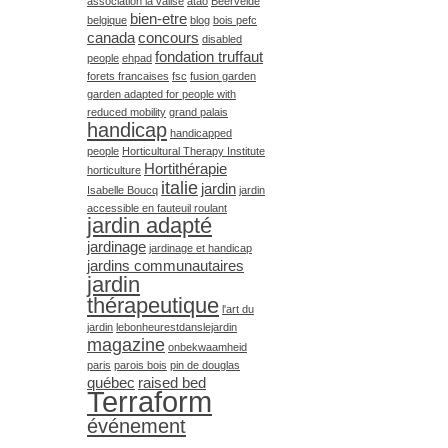
association la valise
atao
Beervelde
bien-etre
belgique
blog
bois pefc
canada
concours
disabled
fondation truffaut
people
ehpad
forets francaises
fsc
fusion garden
garden adapted for people with
reduced mobility
grand palais
handicap
handicapped
people
Horticultural Therapy Institute
Hortithérapie
horticulture
italie
jardin
Isabelle Boucq
jardin
accessible en fauteuil roulant
jardin adapté
jardinage
jardinage et handicap
jardins communautaires
jardin
thérapeutique
l'art du
jardin
lebonheurestdanslejardin
magazine
onbekwaamheid
paris
parois bois
pin de douglas
québec
raised bed
Terraform
événement