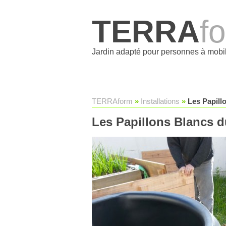
TERRA
f
Jardin adapté pour personnes à mobil
TERRAform
»
Installations
»
Les Papill
Les Papillons Blancs d