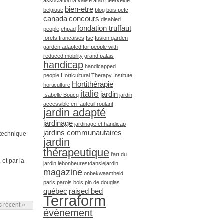
association la valise
atao
Beervelde
bien-etre
belgique
blog
bois pefc
canada
concours
disabled
fondation truffaut
people
ehpad
forets francaises
fsc
fusion garden
garden adapted for people with
reduced mobility
grand palais
handicap
handicapped
people
Horticultural Therapy Institute
Hortithérapie
horticulture
italie
jardin
Isabelle Boucq
jardin
accessible en fauteuil roulant
jardin adapté
jardinage
jardinage et handicap
jardins communautaires
 technique
jardin
thérapeutique
l'art du
 et par la
jardin
lebonheurestdanslejardin
magazine
onbekwaamheid
paris
parois bois
pin de douglas
québec
raised bed
Terraform
us récent »
événement