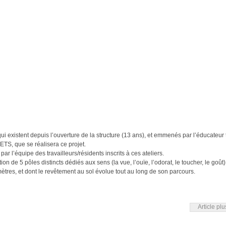
 qui existent depuis l’ouverture de la structure (13 ans), et emmenés par l’éducateur
ETS, que se réalisera ce projet.
 l’équipe des travailleurs/résidents inscrits à ces ateliers.
ion de 5 pôles distincts dédiés aux sens (la vue, l’ouïe, l’odorat, le toucher, le goût),
tres, et dont le revêtement au sol évolue tout au long de son parcours.
Article pl