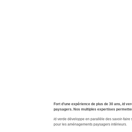
Fort d’une expérience de plus de 30 ans,
i
d ver
paysagers. Nos multiples expertises permettent 
i
d verde développe en parallèle des savoir-faire s
pour les aménagements paysagers intérieurs.