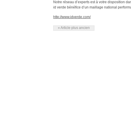
Notre réseau d’experts est à votre disposition da
i
d verde bénéfice d’un maillage national performan
http://www.idverde.com/
« Article plus ancien