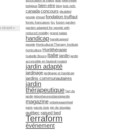
association la valise
atao
Beervelde
bien-etre
belgique
blog
bois pefc
canada
concours
disabled
fondation truffaut
people
ehpad
forets francaises
fsc
fusion garden
us récent »
garden adapted for people with
reduced mobility
grand palais
handicap
handicapped
people
Horticultural Therapy Institute
Hortithérapie
horticulture
italie
jardin
Isabelle Boucq
jardin
accessible en fauteuil roulant
jardin adapté
jardinage
jardinage et handicap
jardins communautaires
jardin
thérapeutique
l'art du
jardin
lebonheurestdanslejardin
magazine
onbekwaamheid
paris
parois bois
pin de douglas
québec
raised bed
Terraform
événement