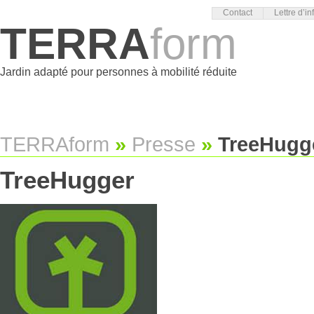
Contact
Lettre d’in
TERRA
form
Jardin adapté pour personnes à mobilité réduite
TERRAform
»
Presse
»
TreeHugg
TreeHugger